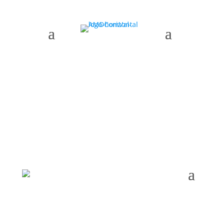
AMDComVal » Projects