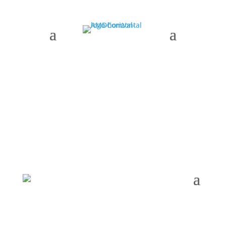
AMDComVal » amdcomval