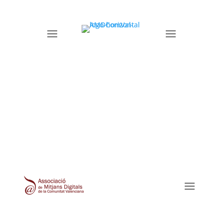
AMDComVal » historiadores periodismo