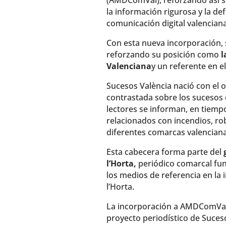
(AMDComVal), reforzando así 
la información rigurosa y la def
comunicación digital valenciana
Con esta nueva incorporación, 
reforzando su posición como
l
Valenciana
y un referente en e
Sucesos València nació con el o
contrastada sobre los sucesos 
lectores se informan, en tiempo
relacionados con incendios, ro
diferentes comarcas valenciana
Esta cabecera forma parte del
l’Horta,
periódico comarcal fun
los medios de referencia en la
l’Horta.
La incorporación a AMDComVal 
proyecto periodístico de Suces