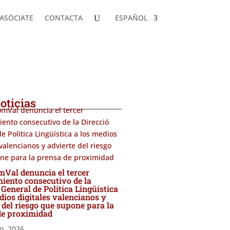
ASÓCIATE
CONTACTA
ESPAÑOL
ASÓCIATE
CONTACTA
ESPAÑOL
ComVal) sigue creciendo con la adhesión de
oticias
al denuncia el tercer
iento consecutivo de la
 General de Política Lingüística
dios digitales valencianos y
 del riesgo que supone para la
de proximidad
io, 2026