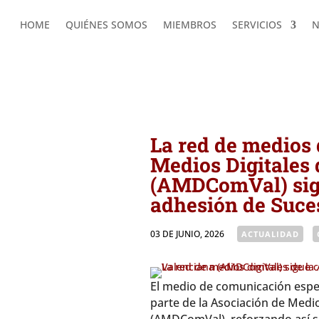
HOME
QUIÉNES SOMOS
MIEMBROS
SERVICIOS
N
HOME
QUIÉNES SOMOS
MIEMBROS
SERVICIOS
N
AMDComVal » La red de medios digitales de l
Sucesos València
La red de medios 
Medios Digitales
(AMDComVal) sigu
adhesión de Suce
03 DE JUNIO, 2026
|
ACTUALIDAD
El medio de comunicación espec
parte de la Asociación de Medi