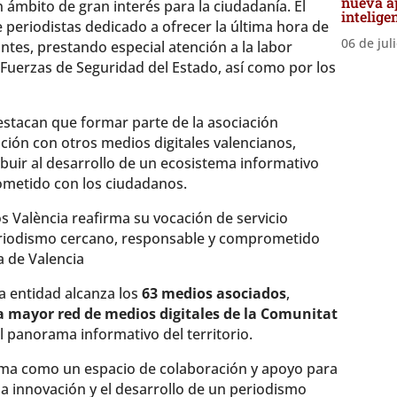
nueva ap
n ámbito de gran interés para la ciudadanía. El
intelige
periodistas dedicado a ofrecer la última hora de
06 de jul
ntes, prestando especial atención a la labor
 Fuerzas de Seguridad del Estado, así como por los
estacan que formar parte de la asociación
ación con otros medios digitales valencianos,
ibuir al desarrollo de un ecosistema informativo
ometido con los ciudadanos.
s València reafirma su vocación de servicio
eriodismo cercano, responsable y comprometido
a de Valencia
a entidad alcanza los
63 medios asociados
,
a mayor red de medios digitales de la Comunitat
l panorama informativo del territorio.
ma como un espacio de colaboración y apoyo para
 la innovación y el desarrollo de un periodismo