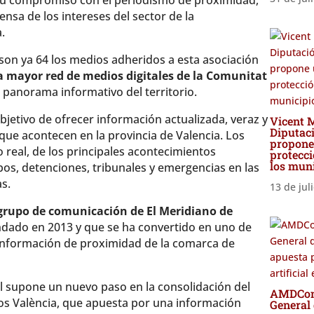
su compromiso con el periodismo de proximidad,
ensa de los intereses del sector de la
.
son ya 64 los medios adheridos a esta asociación
a mayor red de medios digitales de la Comunitat
l panorama informativo del territorio.
bjetivo de ofrecer información actualizada, veraz y
Vicent M
Diputaci
que acontecen en la provincia de Valencia. Los
propone
 real, de los principales acontecimientos
protecci
los mun
bos, detenciones, tribunales y emergencias en las
s.
13 de jul
grupo de comunicación de El Meridiano de
dado en 2013 y que se ha convertido en uno de
 información de proximidad de la comarca de
supone un nuevo paso en la consolidación del
AMDComV
os València, que apuesta por una información
General