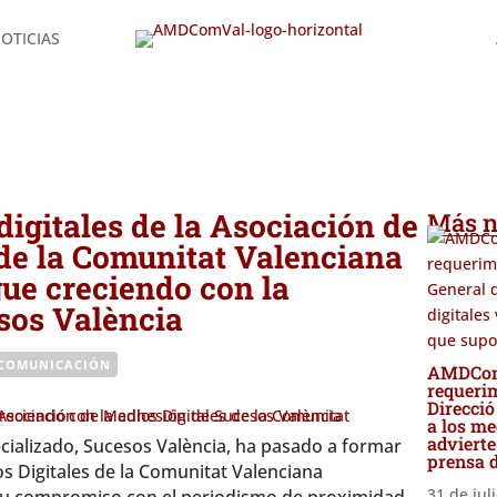
OTICIAS
OTICIAS
a Asociación de Medios Digitales de la Comunitat Valenciana (AMD
digitales de la Asociación de
Más n
 de la Comunitat Valenciana
e creciendo con la
sos València
COMUNICACIÓN
AMDComV
requerim
Direcció
a los me
advierte
ializado, Sucesos València, ha pasado a formar
prensa 
os Digitales de la Comunitat Valenciana
31 de jul