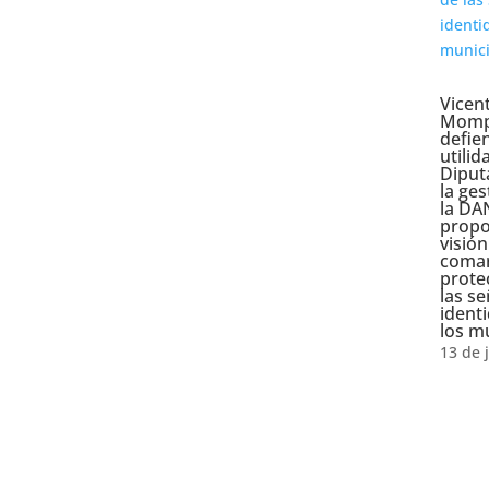
Vicen
Mom
defie
utilid
Diput
la ges
la DA
prop
visión
comar
prote
las s
ident
los m
13 de 