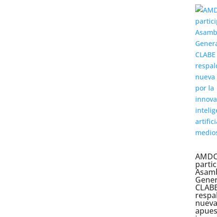
AMDC
partic
Asam
Gener
CLABE
respa
nuev
apues