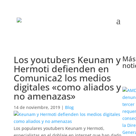
Los youtubers Keunam y
Más
noti
Hermoti defienden en
Comunica2 los medios
digitales «como aliados y
no amenazas»
14 de noviembre, 2019
|
Blog
Los populares youtubers Keunam y Hermoti,
especialistas en el doblaje en internet que han dado