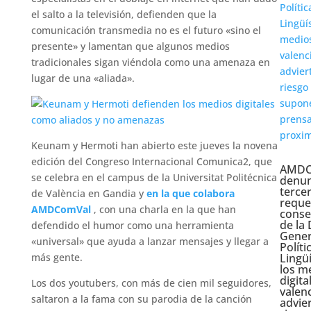
el salto a la televisión, defienden que la
comunicación transmedia no es el futuro «sino el
presente» y lamentan que algunos medios
tradicionales sigan viéndola como una amenaza en
lugar de una «aliada».
Keunam y Hermoti han abierto este jueves la novena
edición del Congreso Internacional Comunica2, que
AMDC
se celebra en el campus de la Universitat Politécnica
denun
terce
de València en Gandia y
en la que colabora
reque
AMDComVal
, con una charla en la que han
conse
de la 
defendido el humor como una herramienta
Gener
«universal» que ayuda a lanzar mensajes y llegar a
Políti
más gente.
Lingüí
los m
digita
Los dos youtubers, con más de cien mil seguidores,
valen
saltaron a la fama con su parodia de la canción
advier