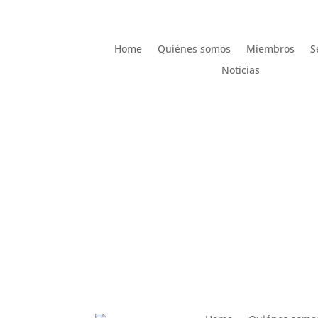
Home
Quiénes somos
Miembros
S
Noticias
Home
Quiénes somos
Miembros
S
Noticias
AMDComVal » Europa