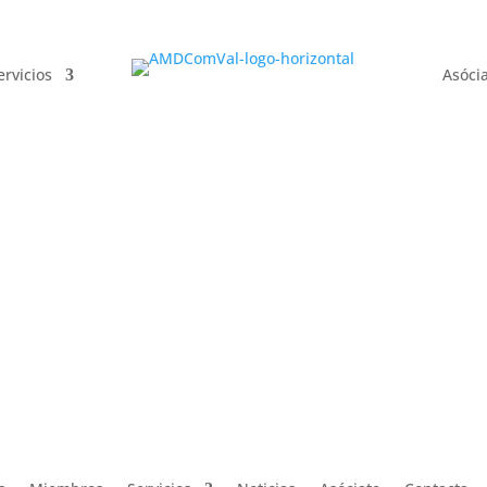
ervicios
Asóci
ervicios
Asóci