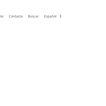
ate
Contacta
Buscar
Español
ate
Contacta
Buscar
Español