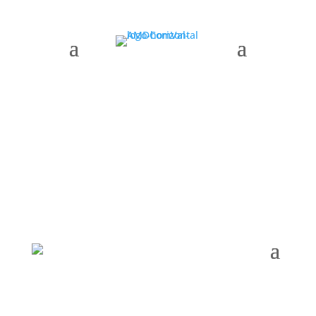
AMDComVal » junta directiva AMDComVal