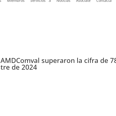
s
Miembros
Servicios
Noticias
Asóciate
Contacta
 AMDComval superaron la cifra de 78
stre de 2024