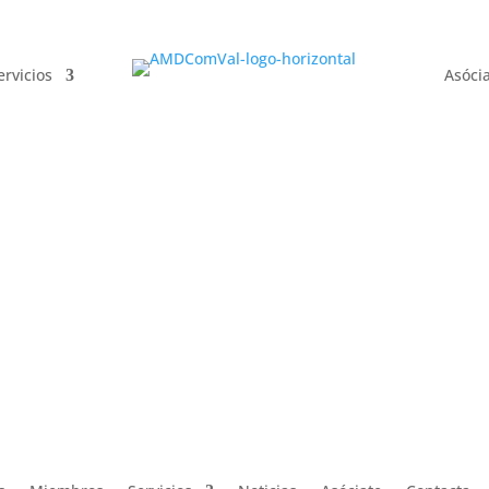
ervicios
Asóci
ervicios
Asóci