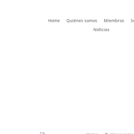
Home
Quiénes somos
Miembros
S
Noticias
Home
Quiénes somos
Miembros
S
Noticias
AMDComVal » OJD