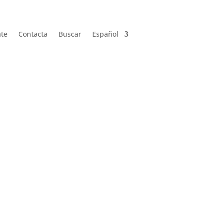
ate
Contacta
Buscar
Español
ate
Contacta
Buscar
Español