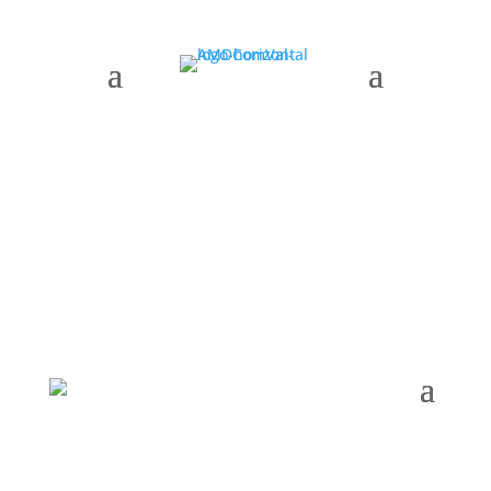
AMDComVal » periodismo comarcal