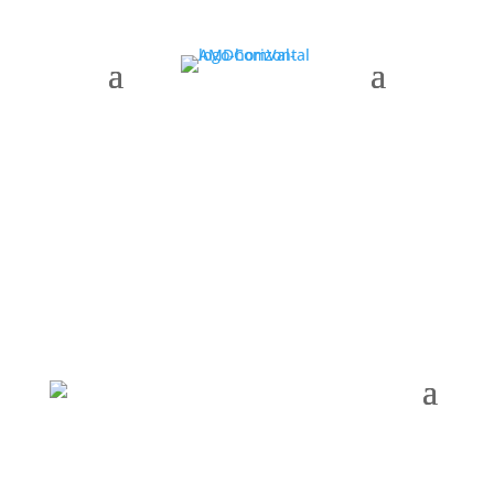
AMDComVal » Month:
October 2025