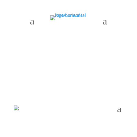
AMDComVal » Month:
October 2025