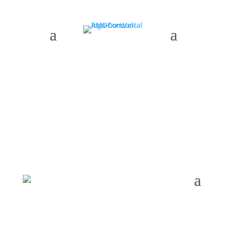
AMDComVal » Month:
October 2025