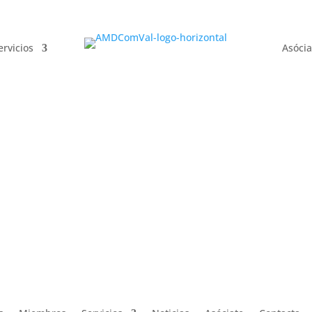
ervicios
Asócia
ervicios
Asócia