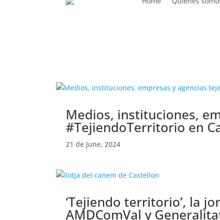
Home
Quiénes somo
Month:
October 2025
Medios, instituciones, em
#TejiendoTerritorio en C
21 de June, 2024
‘Tejiendo territorio’, la
AMDComVal y Generalitat,