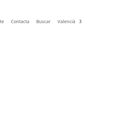
te
Contacta
Buscar
Valencià
te
Contacta
Buscar
Valencià