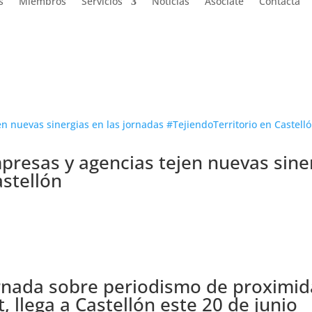
s
Miembros
Servicios
Noticias
Asóciate
Contacta
presas y agencias tejen nuevas sine
astellón
 jornada sobre periodismo de proximi
 llega a Castellón este 20 de junio