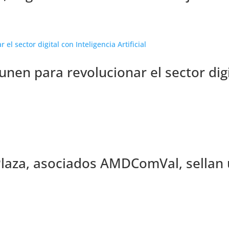
en para revolucionar el sector digi
Plaza, asociados AMDComVal, sellan u