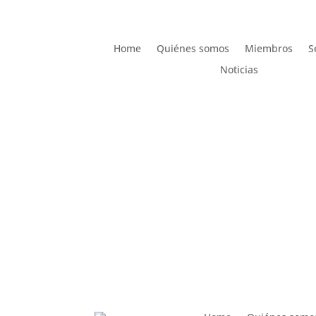
Home
Quiénes somos
Miembros
S
Noticias
Home
Quiénes somos
Miembros
S
Noticias
AMDComVal » Month:
October 2025