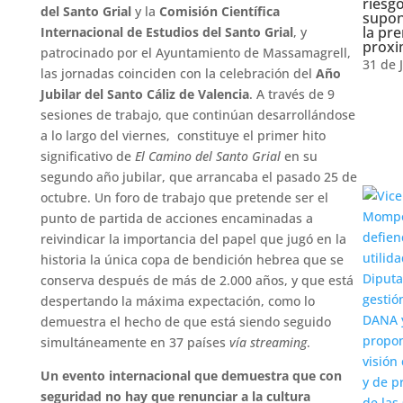
riesg
del Santo Grial
y la
Comisión Científica
supon
la pr
Internacional de Estudios del Santo Grial
, y
proxi
patrocinado por el Ayuntamiento de Massamagrell,
31 de 
las jornadas coinciden con la celebración del
Año
Jubilar del Santo Cáliz de Valencia
. A través de 9
sesiones de trabajo, que continúan desarrollándose
a lo largo del viernes, constituye el primer hito
significativo de
El Camino del Santo Grial
en su
segundo año jubilar, que arrancaba el pasado 25 de
octubre. Un foro de trabajo que pretende ser el
punto de partida de acciones encaminadas a
reivindicar la importancia del papel que jugó en la
historia la única copa de bendición hebrea que se
conserva después de más de 2.000 años, y que está
despertando la máxima expectación, como lo
demuestra el hecho de que está siendo seguido
simultáneamente en 37 países
vía streaming
.
Un evento internacional que demuestra que con
seguridad no hay que renunciar a la cultura