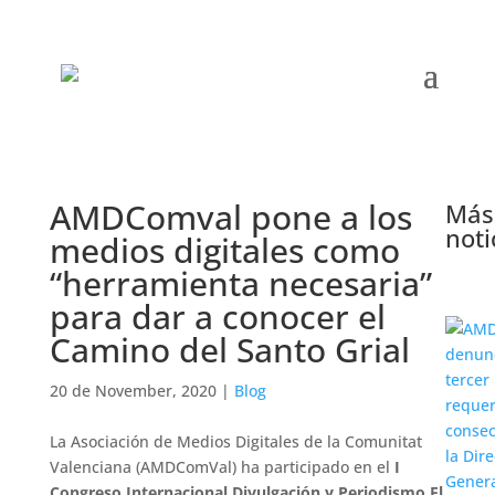
AMDComval pone a los
Más
noti
medios digitales como
“herramienta necesaria”
para dar a conocer el
Camino del Santo Grial
20 de November, 2020
|
Blog
La Asociación de Medios Digitales de la Comunitat
Valenciana (AMDComVal) ha participado en el
I
Congreso Internacional Divulgación y Periodismo
El