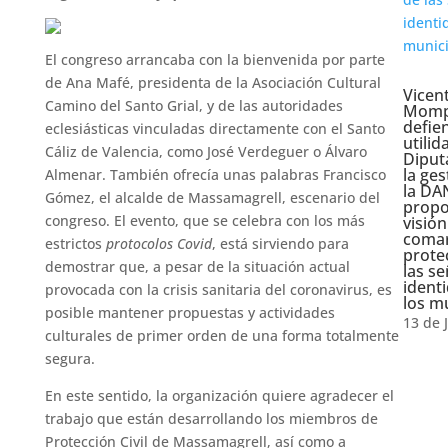
El congreso arrancaba con la bienvenida por parte
de Ana Mafé, presidenta de la Asociación Cultural
Vicen
Camino del Santo Grial, y de las autoridades
Mom
defie
eclesiásticas vinculadas directamente con el Santo
utilid
Cáliz de Valencia, como José Verdeguer o Álvaro
Diput
la ges
Almenar. También ofrecía unas palabras Francisco
la DA
Gómez, el alcalde de Massamagrell, escenario del
prop
congreso. El evento, que se celebra con los más
visión
comar
estrictos
protocolos Covid
, está sirviendo para
prote
demostrar que, a pesar de la situación actual
las s
ident
provocada con la crisis sanitaria del coronavirus, es
los m
posible mantener propuestas y actividades
13 de 
culturales de primer orden de una forma totalmente
segura.
En este sentido, la organización quiere agradecer el
trabajo que están desarrollando los miembros de
Protección Civil de Massamagrell, así como a