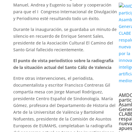
Manuel, Andrea y Eugenio su labor y cooperación
para que el I Congreso Internacional de Divulgación
y Periodismo esté resultando todo un éxito.
Durante la inauguración, se guardaba un minuto de
silencio en recuerdo de Enrique Senent Sales,
presidente de la Asociación Cultural El Camino del
Santo Grial fallecido recientemente.
El punto de vista periodístico sobre la radiografía
de la situación actual del Santo Cáliz de Valencia
Entre otras intervenciones, el periodista,
documentalista y escritor Francisco Contreras Gil
compartía mesa con Jorge Manuel Rodríguez,
AMDC
presidente Centro Español de Sindonología. María
partic
Asam
Gómez, profesora del Departamento de Historia del
Gener
Arte de la Universitat de València y Bartolomé
CLABE
respa
Nofuentes, presidente de la Comisión de Asuntos
nuev
Europeos de EUMAHS, completaban la radiografía
apues