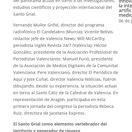
del panorama actual en torno a las investigaciones,
innov
la int
estudios científicos y proyección internacional del
artifi
Santo Grial.
medi
06 de 
Fernando Mullor Grifol, director del programa
radiofónico El Candelabro (Murcia); Vicente Bellvis,
redactor jefe de Valencia News; Will McCarthy,
periodista inglés Revista 24/7 (Valencia); Héctor
González, presidente de la Asociación Profesional de
Periodistas Valencianos; Manuel Furió, presidente
de la Asociación de Medios Digitales de la Comunitat
Valenciana; Pere Valenciano, director El Periódico de
Aquí y Jose Cuñat, director Valencia Noticias, fueron
dibujando, desde su experiencia, la situación actual
en torno al Santo Cáliz de la Catedral de Valencia. En
representación de Aragón, participaba en esta
primera jornada del congreso la periodista Rebeca
Ruiz, directora de Jacetania Express.
El Santo Grial como elemento vertebrador del
territorio y generador de riqueza