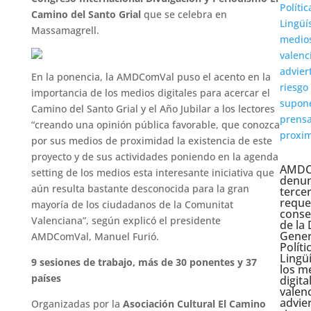
Camino del Santo Grial
que se celebra en
Massamagrell.
En la ponencia, la AMDComVal puso el acento en la
importancia de los medios digitales para acercar el
Camino del Santo Grial y el Año Jubilar a los lectores
“creando una opinión pública favorable, que conozca
por sus medios de proximidad la existencia de este
proyecto y de sus actividades poniendo en la agenda
AMDC
setting de los medios esta interesante iniciativa que
denun
aún resulta bastante desconocida para la gran
terce
reque
mayoría de los ciudadanos de la Comunitat
conse
Valenciana”, según explicó el presidente
de la 
Gener
AMDComVal, Manuel Furió.
Políti
Lingüí
9 sesiones de trabajo, más de 30 ponentes y 37
los m
países
digita
valen
advier
Organizadas por la
Asociación Cultural El Camino