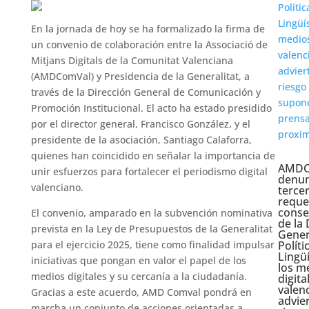
En la jornada de hoy se ha formalizado la firma de
un convenio de colaboración entre la Associació de
Mitjans Digitals de la Comunitat Valenciana
(AMDComVal) y Presidencia de la Generalitat, a
través de la Dirección General de Comunicación y
Promoción Institucional. El acto ha estado presidido
por el director general, Francisco González, y el
presidente de la asociación, Santiago Calaforra,
quienes han coincidido en señalar la importancia de
AMDC
unir esfuerzos para fortalecer el periodismo digital
denun
valenciano.
terce
reque
conse
El convenio, amparado en la subvención nominativa
de la 
prevista en la Ley de Presupuestos de la Generalitat
Gener
para el ejercicio 2025, tiene como finalidad impulsar
Políti
Lingüí
iniciativas que pongan en valor el papel de los
los m
medios digitales y su cercanía a la ciudadanía.
digita
valen
Gracias a este acuerdo, AMD Comval pondrá en
advier
marcha un conjunto de acciones orientadas a