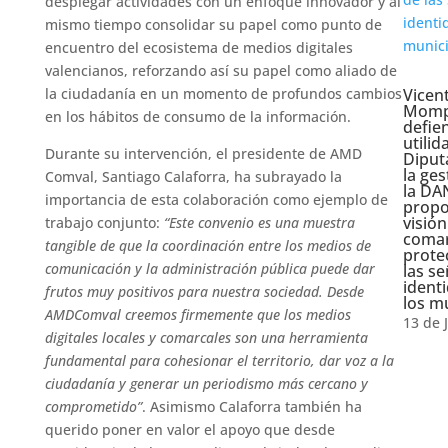
desplegar actividades con un enfoque innovador y al
mismo tiempo consolidar su papel como punto de
encuentro del ecosistema de medios digitales
valencianos, reforzando así su papel como aliado de
la ciudadanía en un momento de profundos cambios
Vicen
Mom
en los hábitos de consumo de la información.
defie
utilid
Durante su intervención, el presidente de AMD
Diput
la ges
Comval, Santiago Calaforra, ha subrayado la
la DA
importancia de esta colaboración como ejemplo de
prop
visión
trabajo conjunto:
“Este convenio es una muestra
comar
tangible de que la coordinación entre los medios de
prote
comunicación y la administración pública puede dar
las s
ident
frutos muy positivos para nuestra sociedad. Desde
los m
AMDComval creemos firmemente que los medios
13 de 
digitales locales y comarcales son una herramienta
fundamental para cohesionar el territorio, dar voz a la
ciudadanía y generar un periodismo más cercano y
comprometido”
. Asimismo Calaforra también ha
querido poner en valor el apoyo que desde