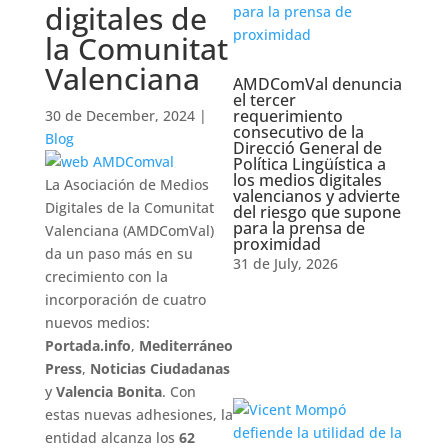
digitales de
la Comunitat
Valenciana
AMDComVal denuncia
el tercer
requerimiento
30 de December, 2024
|
consecutivo de la
Blog
Direcció General de
Política Lingüística a
los medios digitales
La Asociación de Medios
valencianos y advierte
Digitales de la Comunitat
del riesgo que supone
para la prensa de
Valenciana (AMDComVal)
proximidad
da un paso más en su
31 de July, 2026
crecimiento con la
incorporación de cuatro
nuevos medios:
Portada.info
,
Mediterráneo
Press
,
Noticias Ciudadanas
y
Valencia Bonita
. Con
estas nuevas adhesiones, la
entidad alcanza los
62