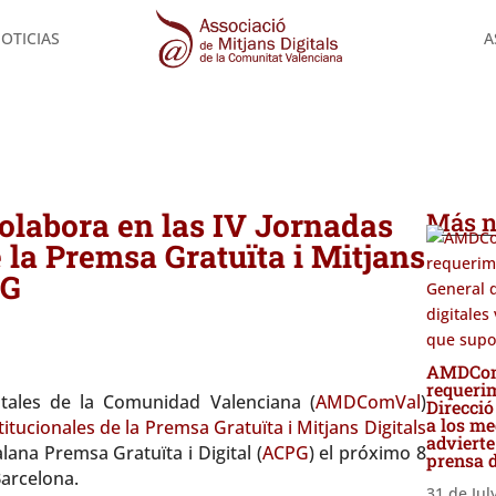
OTICIAS
A
OTICIAS
A
Jornadas Institucionales de la Premsa Gratuïta i Mitjans Digital
labora en las IV Jornadas
Más n
e la Premsa Gratuïta i Mitjans
PG
AMDComV
requerim
tales de la Comunidad Valenciana (
AMDComVal
)
Direcció
a los me
titucionales de la Premsa Gratuïta i Mitjans Digitals
advierte
lana Premsa Gratuïta i Digital (
ACPG
) el próximo 8
prensa 
arcelona.
31 de Jul