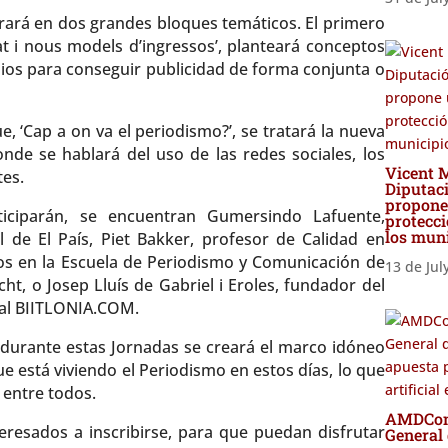
urará en dos grandes bloques temáticos. El primero
citat i nous models d’ingressos’, planteará conceptos
ios para conseguir publicidad de forma conjunta o
, ‘Cap a on va el periodismo?’, se tratará la nueva
nde se hablará del uso de las redes sociales, los
Vicent M
tes.
Diputaci
propone
iciparán, se encuentran Gumersindo Lafuente,
protecci
los mun
l de El País, Piet Bakker, profesor de Calidad en
s en la Escuela de Periodismo y Comunicación de
13 de Jul
ht, o Josep Lluís de Gabriel i Eroles, fundador del
tal BIITLONIA.COM.
urante estas Jornadas se creará el marco idóneo
 que está viviendo el Periodismo en estos días, lo que
 entre todos.
AMDComV
teresados a inscribirse, para que puedan disfrutar
General