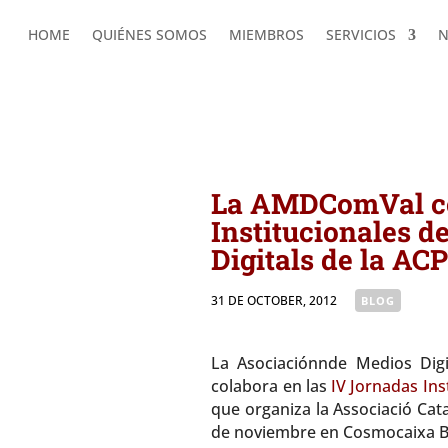
HOME
QUIÉNES SOMOS
MIEMBROS
SERVICIOS
N
HOME
QUIÉNES SOMOS
MIEMBROS
SERVICIOS
N
AMDComVal » La AMDComVal colabora en las IV 
La AMDComVal co
Institucionales d
Digitals de la AC
31 DE OCTOBER, 2012
|
BLOG
La Asociaciónnde Medios Digi
colabora en las
IV Jornadas Ins
que organiza la Associació Cata
de noviembre en Cosmocaixa B