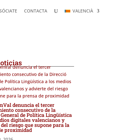
SÓCIATE
CONTACTA
VALENCIÀ
SÓCIATE
CONTACTA
VALENCIÀ
s de la ACPG
oticias
al denuncia el tercer
iento consecutivo de la
 General de Política Lingüística
dios digitales valencianos y
 del riesgo que supone para la
de proximidad
y, 2026