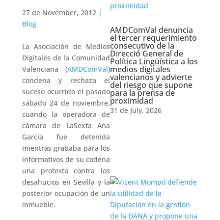
27 de November, 2012
|
Blog
AMDComVal denuncia
el tercer requerimiento
consecutivo de la
La Asociación de Medios
Direcció General de
Digitales de la Comunidad
Política Lingüística a los
medios digitales
Valenciana (
AMDComVal
)
valencianos y advierte
condena y rechaza el
del riesgo que supone
suceso ocurrido el pasado
para la prensa de
proximidad
sábado 24 de noviembre,
31 de July, 2026
cuando la operadora de
cámara de LaSexta Ana
García fue detenida
mientras grababa para los
informativos de su cadena
una protesta contra los
desahucios en Sevilla y la
posterior ocupación de un
inmueble.