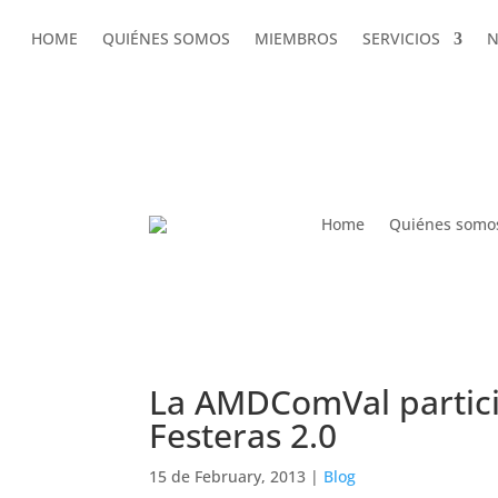
HOME
QUIÉNES SOMOS
MIEMBROS
SERVICIOS
N
HOME
QUIÉNES SOMOS
MIEMBROS
SERVICIOS
N
AMDComVal » La AMDComVal participa en las I
Home
Quiénes somo
La AMDComVal particip
Festeras 2.0
15 de February, 2013
|
Blog