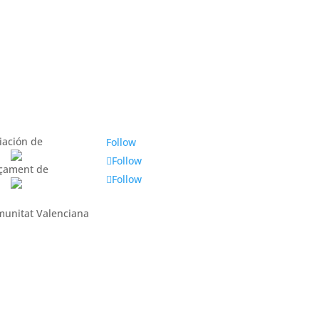
iación de
Follow
Follow
nçament de
Follow
omunitat Valenciana