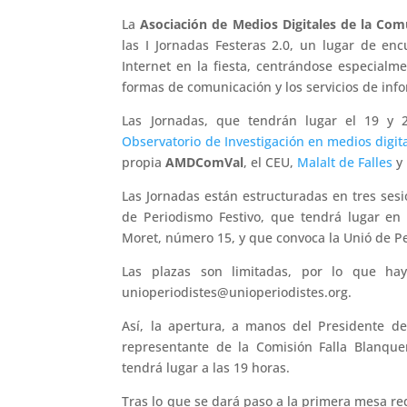
La
Asociación
de Medios Digitales de la Com
las I Jornadas Festeras 2.0, un lugar de en
Internet en la fiesta, centrándose especialm
formas de comunicación y los servicios de info
Las Jornadas, que tendrán lugar el 19 y 
Observatorio de Investigación en medios digit
propia
AMDComVal
, el CEU,
Malalt de Falles
y 
Las Jornadas están estructuradas en tres sesi
de Periodismo Festivo, que tendrá lugar en e
Moret, número 15, y que convoca la Unió de Pe
Las plazas son limitadas, por lo que hay
unioperiodistes@unioperiodistes.org.
Así, la apertura, a manos del Presidente d
representante de la Comisión Falla Blanqu
tendrá lugar a las 19 horas.
Tras lo que se dará paso a la primera mesa red