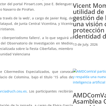
Vicent Mom
ctor del portal Piroart.com, Jose E. Belenguer,
lo Navarro de PiroFan.
utilidad de
gestión de
a través de la web’, a cargo de Javier Roig, de
una visión 
atayud, de Junta Central Vicentina, y Vicente
protección 
ristianos.
identidad d
 ciberperiodismo fallero’, a lo que seguirá el
del Observatorio de Investigación en Medios
13 de July, 2026
ecializada sobre la fiesta Ciberfallas, miembro
omunidad Valenciana
de Cibermedios Especializados, que convoca
cio de Colomina, bajo el título ‘15 años de
arcia@uch.ceu.es
. Los participantes recibirán
AMDComVal 
Asamblea G
ación de la jornada, a cargo de Elvira García