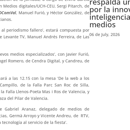
respalda u
en Medios digitales/UCH-CEU, Sergi Pitarch, de
por la inno
DComVal
, Manuel Furió, y Héctor González, de
inteligencia
cianos.
medios
al periodismo fallero’, estará compuesta por
06 de July, 2026
e Levante TV, Manuel Andrés Ferreira, de Las
evos medios especializados’, con Javier Furió,
ngel Romero, de Cendra Digital, y Candreu, de
uará a las 12.15 con la mesa ‘De la web a los
Campillo, de la Falla Parc San Roc de Silla,
la Falla Llenos-Poeta Mas i Ros de Valencia, y
aza del Pilar de Valencia.
de Gabriel Aranaz, delegado de medios de
ncias, Germà Arroyo y Vicente Andreu, de RTV,
 tecnología al servicio de la fiesta’.