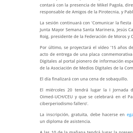
contará con la presencia de Mikel Pagola, dire
responsable de Amigos de la Pirotecnia, y Pab
La sesión continuará con ‘Comunicar la fiesta 
Junta Mayor Semana Santa Marinera, Jesús Cal
Roig, presidente de la Federación de Moros y C
Por último, se proyectará el vídeo ’15 años de
acto de entrega de una placa conmemorativa 
Digitales al portal pionero de información esp
de la Asociación de Medios Digitales de la C
El día finalizará con una cena de sobaquillo.
El miércoles 20 tendrá lugar la I Jornada 
Oimed-UCH/CEU y que se celebrará en el Pala
ciberperiodismo fallero’.
La inscripción, gratuita, debe hacerse en
eg
un diploma de asistencia.
A las 10 de la mañana tendrá lugar la present