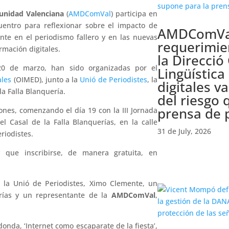
unidad Valenciana
(
AMDComVal
) participa en
cuentro para reflexionar sobre el impacto de
AMDComVal 
ente en el periodismo fallero y en las nuevas
requerimie
rmación digitales.
la Direcció
20 de marzo, han sido organizadas por el
Lingüística
ales
(OIMED), junto a la
Unió de Periodistes
, la
digitales v
la Falla Blanquería.
del riesgo 
prensa de 
ones, comenzando el día 19 con la III Jornada
l Casal de la Falla Blanquerías, en la calle
31 de July, 2026
riodistes.
 que inscribirse, de manera gratuita, en
e la Unió de Periodistes, Ximo Clemente, un
erías y un representante de la
AMDComVal
,
onda, ‘Internet como escaparate de la fiesta’,