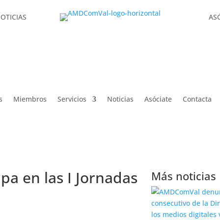
OTICIAS
AS
OTICIAS
AS
 Jornadas Festeras 2.0
s
Miembros
Servicios
Noticias
Asóciate
Contacta
a en las I Jornadas
Más noticias