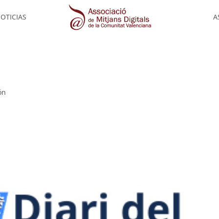
OTICIAS
A
ón