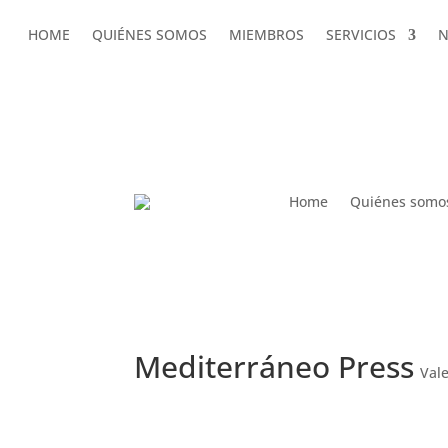
HOME
QUIÉNES SOMOS
MIEMBROS
SERVICIOS
N
HOME
QUIÉNES SOMOS
MIEMBROS
SERVICIOS
N
AMDComVal » Mediterráneo Press
Home
Quiénes somo
Mediterráneo Press
Val