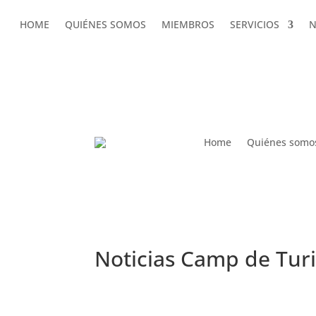
HOME
QUIÉNES SOMOS
MIEMBROS
SERVICIOS
N
HOME
QUIÉNES SOMOS
MIEMBROS
SERVICIOS
N
AMDComVal » Noticias Camp de Turia
Home
Quiénes somo
Noticias Camp de Tur